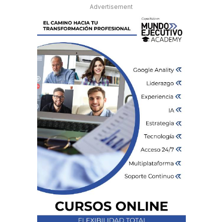
r
Advertisement
e
o