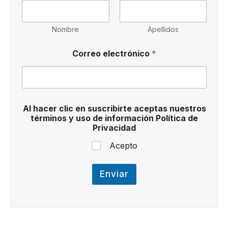
Nombre
Apellidos
Correo electrónico
*
P
Al hacer clic en suscribirte aceptas nuestros
r
términos y uso de información Política de
i
Privacidad
v
a
Acepto
c
i
d
Enviar
a
d
y
C
o
r