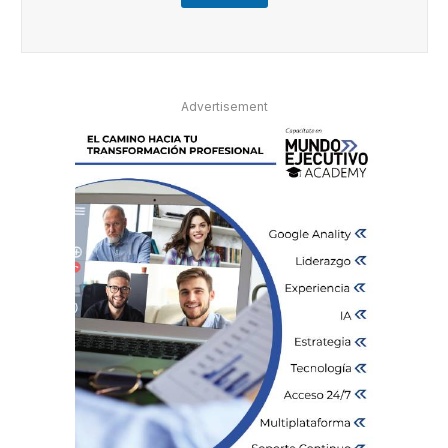
s
P
r
i
v
a
Advertisement
c
i
d
a
d