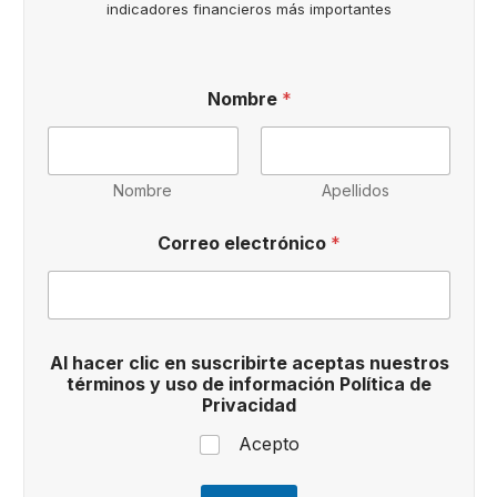
indicadores financieros más importantes
Nombre
*
Nombre
Apellidos
d
Correo electrónico
*
e
c
l
i
c
Al hacer clic en suscribirte aceptas nuestros
términos y uso de información Política de
Privacidad
Acepto