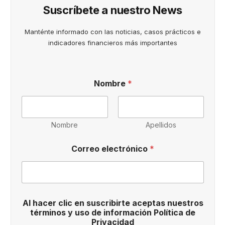
Suscríbete a nuestro News
Manténte informado con las noticias, casos prácticos e
indicadores financieros más importantes
Nombre
*
Nombre
Apellidos
C
Correo electrónico
*
o
r
r
e
o
d
Al hacer clic en suscribirte aceptas nuestros
e
términos y uso de información Política de
Privacidad