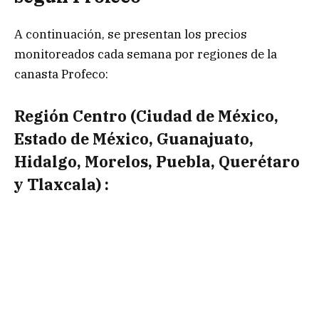
A continuación, se presentan los precios
monitoreados cada semana por regiones de la
canasta Profeco:
Región Centro (Ciudad de México,
Estado de México, Guanajuato,
Hidalgo, Morelos, Puebla, Querétaro
y Tlaxcala)
:
Precios más bajos: Chedraui Barrio de Santiago,
ciudad de Puebla (842.00 pesos); Chedraui Flores
Magón, Cuernavaca (847.50 pesos); Bodega
Aurrera Candelaria, León (889,90 pesos); Chedraui
San Lorenzo Tetlixtac, Coacalco, Estado de México
(892.70 pesos); y Central de Abasto de Iztapalapa,