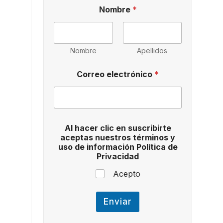
d
Nombre
*
e
A
l
u
s
Nombre
Apellidos
o
Correo electrónico
*
Al hacer clic en suscribirte
aceptas nuestros términos y
uso de información Política de
Privacidad
Acepto
Enviar