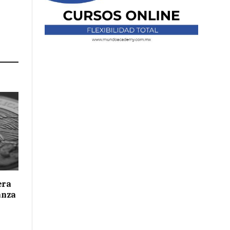
era
anza