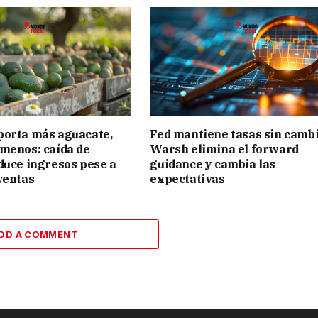
porta más aguacate,
Fed mantiene tasas sin cambi
menos: caída de
Warsh elimina el forward
duce ingresos pese a
guidance y cambia las
ventas
expectativas
DD A COMMENT