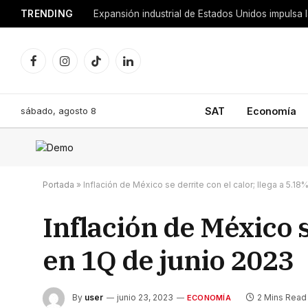
TRENDING
Facebook
Instagram
TikTok
LinkedIn
sábado, agosto 8
SAT
Economía
Portada
»
Inflación de México se derrite con el calor; llega a 5.18
Inflación de México s
en 1Q de junio 2023
By
user
junio 23, 2023
2 Mins Read
ECONOMÍA