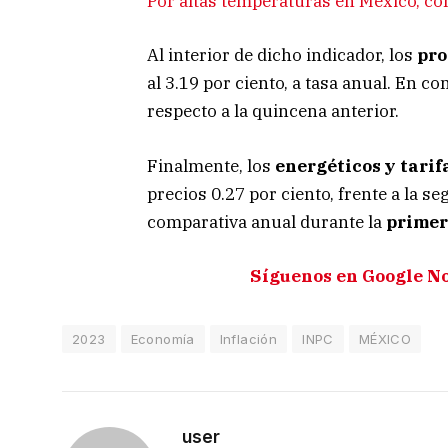
Por altas temperaturas en México, 
Al interior de dicho indicador, los
pro
al 3.19 por ciento, a tasa anual. En co
respecto a la quincena anterior.
Finalmente, los
energéticos y tarif
precios 0.27 por ciento, frente a la s
comparativa anual durante la
primera
Síguenos en Google N
2023
Economía
Inflación
INPC
MÉXICO
user