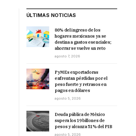
ÚLTIMAS NOTICIAS
86% del ingreso de los
hogares mexicanos ya se
destina a gastos esenciales;
ahorrar se vuelve un reto
agosto 7, 2026
PyMEs exportadoras
enfrentan pérdidas por el
peso fuerte y retrasos en
pagos en dólares
agosto 5, 2026
Deuda pública de México
supera los 19 billones de
pesos y alcanza 51% del PIB
agosto 5, 2026