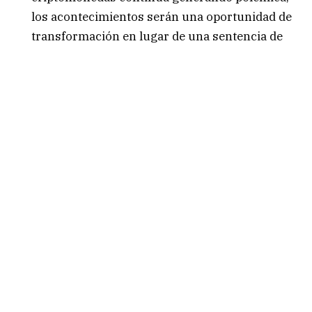
los acontecimientos serán una oportunidad de
transformación en lugar de una sentencia de
muerte.
Gestión de patrimonios
: muchos
inversionistas están adoptando nuevas
estrategias de cartera, el apetito por los activos
digitales está evolucionando más allá de las
criptomonedas. Además, que las mujeres
controlan cada vez más la riqueza, lo que
implica desarrollar un nuevo enfoque de
comunicación, canales de participación y
conexiones emocionales.
Gestión de finanzas personales
: se
construyen haciendo que aspectos de la vida
cotidiana sean un poco más fáciles. La