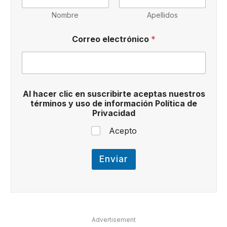
r
e
Nombre
Apellidos
o
t
Correo electrónico
*
é
r
m
i
n
o
Al hacer clic en suscribirte aceptas nuestros
s
términos y uso de información Política de
Privacidad
Acepto
Enviar
Advertisement