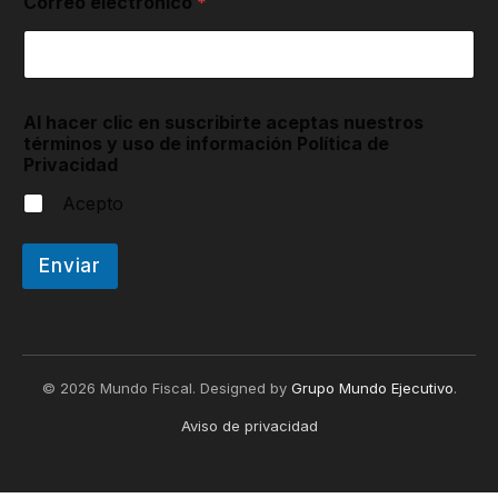
Correo electrónico
*
s
Al hacer clic en suscribirte aceptas nuestros
términos y uso de información Política de
Privacidad
Acepto
Enviar
© 2026 Mundo Fiscal. Designed by
Grupo Mundo Ejecutivo
.
Aviso de privacidad