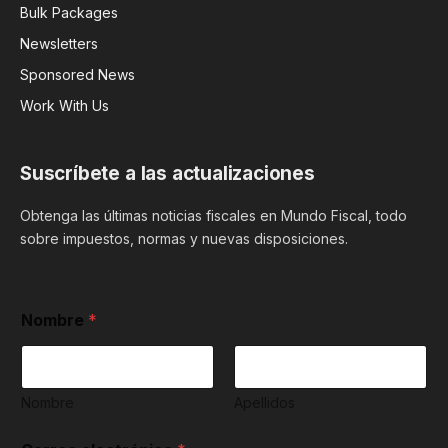
Bulk Packages
Newsletters
Sponsored News
Work With Us
Suscríbete a las actualizaciones
Obtenga las últimas noticias fiscales en Mundo Fiscal, todo
sobre impuestos, normas y nuevas disposiciones.
*
Nombre
*
*
a
c
e
p
Nombre
Apellidos
t
a