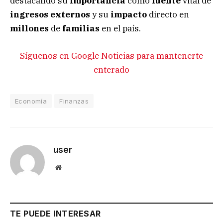
destacando su
importancia
como
fuente
vital de
ingresos externos
y su
impacto
directo en
millones
de
familias
en el país.
Síguenos en Google Noticias para mantenerte
enterado
Economía
Finanzas
user
Website
TE PUEDE INTERESAR