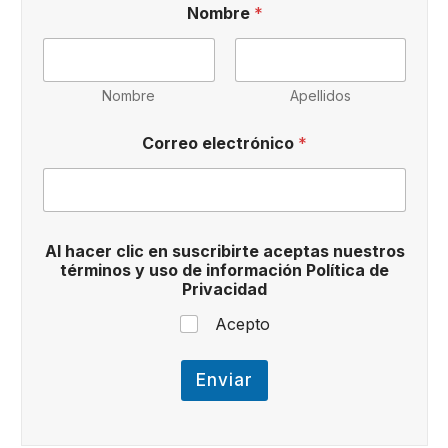
Nombre
*
Nombre
Apellidos
Correo electrónico
*
N
Al hacer clic en suscribirte aceptas nuestros
o
términos y uso de información Política de
m
Privacidad
b
r
Acepto
e
u
s
Enviar
o
e
l
e