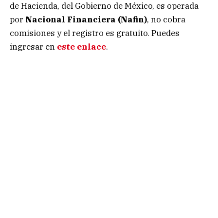
de Hacienda, del Gobierno de México, es operada
por
Nacional Financiera (Nafin)
, no cobra
comisiones y el registro es gratuito. Puedes
ingresar en
este enlace
.
Mito: Cetesdirecto solo sirve para invertir
.
Verdad:
Ese es el único fin de la plataforma, a
través de la cual puedes hacer rendir tus ahorros a
distintos plazos y montos.
Mito: Cetesdirecto no ofrece otras
ventajas al invertir y es igual a otras
opciones de inversión.
Falso:
A través de
Cetesdirecto
tienes seguridad