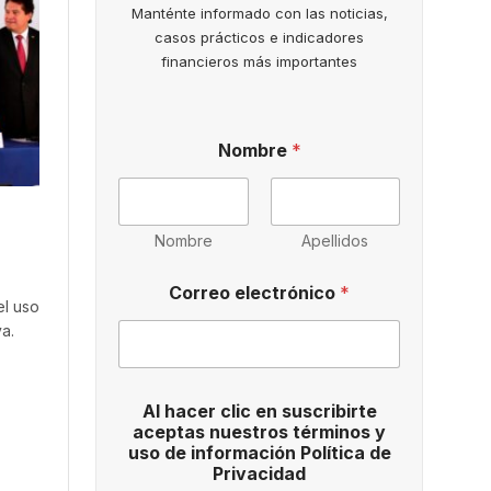
Manténte informado con las noticias,
casos prácticos e indicadores
financieros más importantes
Nombre
*
Nombre
Apellidos
N
Correo electrónico
*
o
el uso
m
a.
b
r
e
*
Al hacer clic en suscribirte
P
aceptas nuestros términos y
o
uso de información Política de
l
Privacidad
í