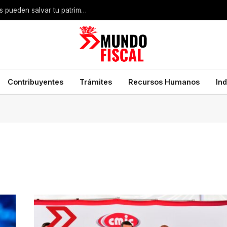
Despojo inmobiliario en México: qué documentos pueden salvar tu patrimonio
Contribuyentes
Trámites
Recursos Humanos
In