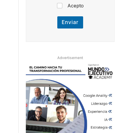
t
Acepto
i
c
a
Enviar
Advertisement