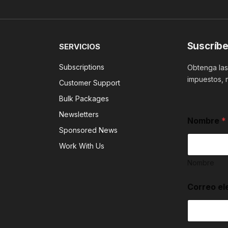
Suscríbe
SERVICIOS
Subscriptions
Obtenga las 
impuestos, 
Customer Support
Bulk Packages
a
Newsletters
Nombre
*
c
Sponsored News
e
p
Work With Us
t
a
Nombre
s
a
Correo el
c
e
p
t