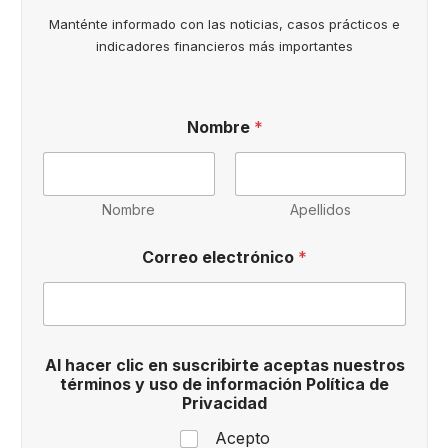
Manténte informado con las noticias, casos prácticos e
indicadores financieros más importantes
Nombre
*
Nombre
Apellidos
Correo electrónico
*
P
Al hacer clic en suscribirte aceptas nuestros
r
términos y uso de información Política de
i
Privacidad
v
a
Acepto
c