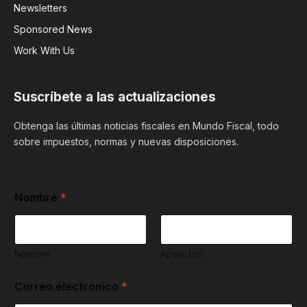
Newsletters
Sponsored News
Work With Us
Suscríbete a las actualizaciones
Obtenga las últimas noticias fiscales en Mundo Fiscal, todo
sobre impuestos, normas y nuevas disposiciones.
u
Nombre
*
s
o
P
r
i
Nombre
Apellidos
v
a
Correo electrónico
*
c
i