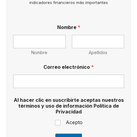
indicadores financieros más importantes
Nombre
*
Nombre
Apellidos
Correo electrónico
*
e
Al hacer clic en suscribirte aceptas nuestros
n
términos y uso de información Política de
N
Privacidad
o
m
Acepto
b
r
e