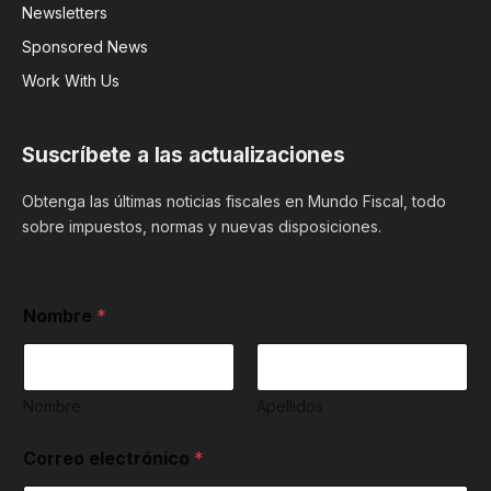
Newsletters
Sponsored News
Work With Us
Suscríbete a las actualizaciones
Obtenga las últimas noticias fiscales en Mundo Fiscal, todo
sobre impuestos, normas y nuevas disposiciones.
Nombre
*
Nombre
Apellidos
d
Correo electrónico
*
e
y