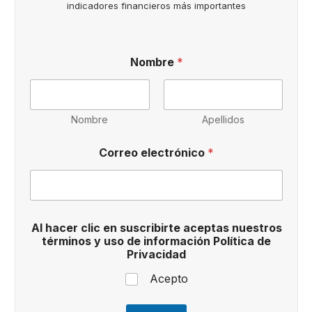
indicadores financieros más importantes
Nombre
*
Nombre
Apellidos
s
Correo electrónico
*
u
s
c
r
i
b
Al hacer clic en suscribirte aceptas nuestros
i
términos y uso de información Política de
r
Privacidad
t
e
Acepto
e
l