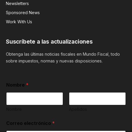
Newsletters
Sponsored News
Work With Us
Suscríbete a las actualizaciones
Obtenga las últimas noticias fiscales en Mundo Fiscal, todo
sobre impuestos, normas y nuevas disposiciones.
a
Nombre
*
c
e
p
t
a
Nombre
Apellidos
s
y
Correo electrónico
*
t
é