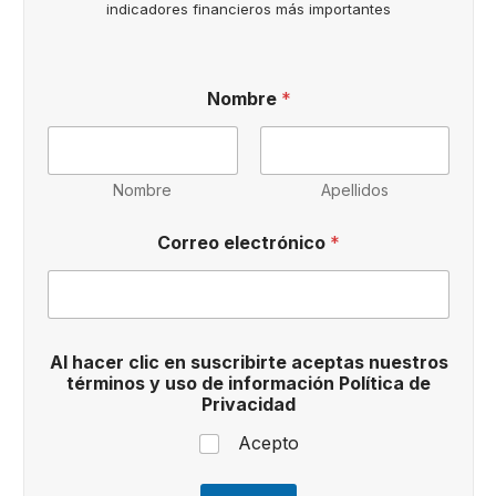
indicadores financieros más importantes
P
Nombre
*
r
i
v
a
c
Nombre
Apellidos
i
d
Correo electrónico
*
a
d
a
c
e
p
Al hacer clic en suscribirte aceptas nuestros
t
términos y uso de información Política de
a
Privacidad
s
*
Acepto