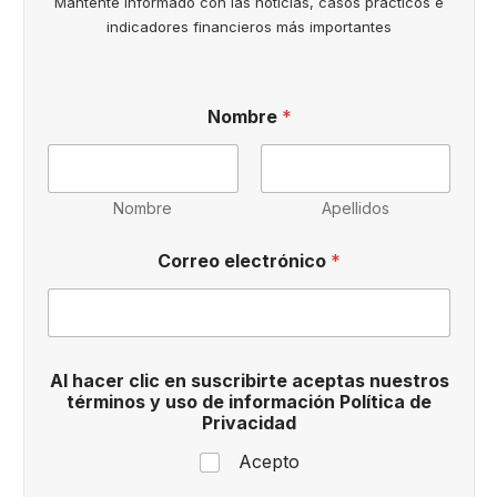
Manténte informado con las noticias, casos prácticos e
indicadores financieros más importantes
*
Nombre
*
e
l
e
c
t
Nombre
Apellidos
r
ó
Correo electrónico
*
n
i
c
o
C
o
Al hacer clic en suscribirte aceptas nuestros
r
términos y uso de información Política de
r
Privacidad
e
o
Acepto