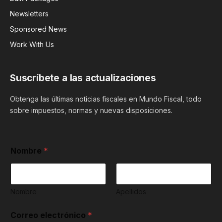
Newsletters
Sponsored News
Work With Us
Suscríbete a las actualizaciones
Obtenga las últimas noticias fiscales en Mundo Fiscal, todo
sobre impuestos, normas y nuevas disposiciones.
i
Nombre
*
n
f
o
r
m
Nombre
Apellidos
a
c
Correo electrónico
*
i