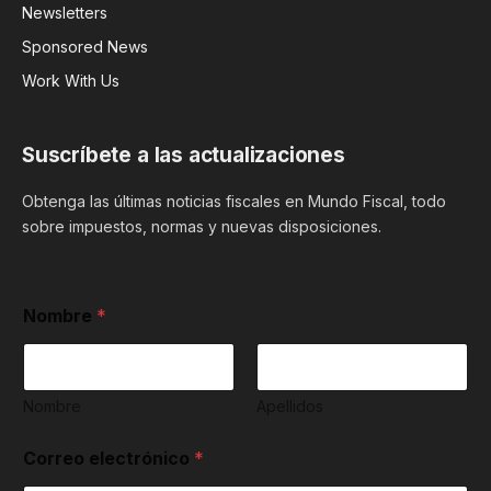
Newsletters
Sponsored News
Work With Us
Suscríbete a las actualizaciones
Obtenga las últimas noticias fiscales en Mundo Fiscal, todo
sobre impuestos, normas y nuevas disposiciones.
Nombre
*
Nombre
Apellidos
d
Correo electrónico
*
e
h