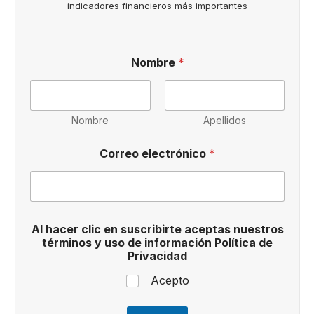
indicadores financieros más importantes
C
Nombre
*
o
r
r
e
o
Nombre
Apellidos
d
e
Correo electrónico
*
e
n
Al hacer clic en suscribirte aceptas nuestros
términos y uso de información Política de
Privacidad
Acepto