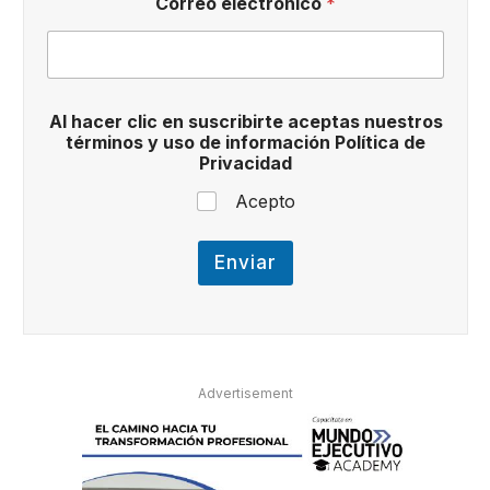
Correo electrónico
*
n
Al hacer clic en suscribirte aceptas nuestros
u
términos y uso de información Política de
e
Privacidad
s
t
Acepto
r
o
s
Enviar
d
e
d
e
Advertisement