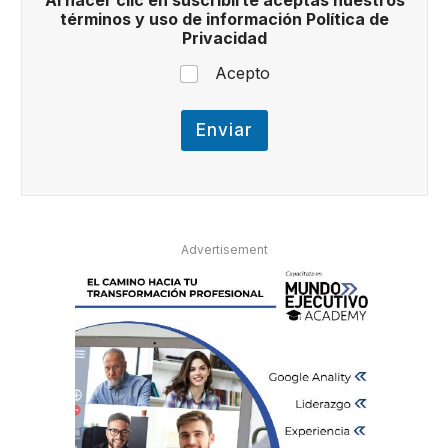
Al hacer clic en suscribirte aceptas nuestros
a
términos y uso de información Política de
c
Privacidad
i
ó
Acepto
n
t
é
Enviar
r
m
i
n
o
s
Advertisement