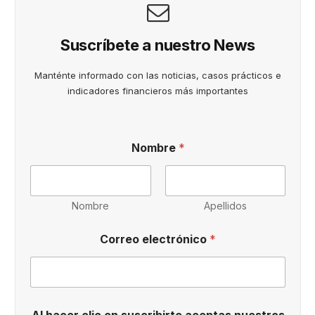
Suscríbete a nuestro News
Manténte informado con las noticias, casos prácticos e
indicadores financieros más importantes
Nombre
*
Nombre
Apellidos
*
Correo electrónico
*
i
n
f
o
r
m