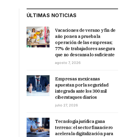
ÚLTIMAS NOTICIAS
Vacaciones de verano y fin de
año ponen a prueba la
operación de las empresas;
77% de trabajadores asegura
que no descansa lo suficiente
agosto 7, 2026
Empresas mexicanas
apuestan por la seguridad
integrada ante los 300 mil
ciberataques diarios
julio 27, 2026
Tecnología jurídica gana
terreno: el sector financiero
acelera la digitalización para