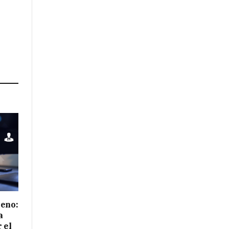
reno:
a
 el