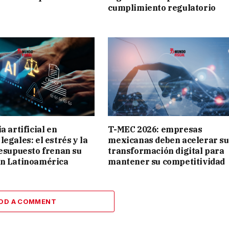
cumplimiento regulatorio
a artificial en
T-MEC 2026: empresas
egales: el estrés y la
mexicanas deben acelerar su
resupuesto frenan su
transformación digital para
en Latinoamérica
mantener su competitividad
DD A COMMENT