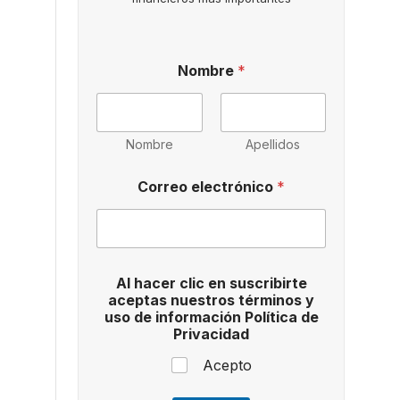
i
Nombre
*
n
f
o
r
m
Nombre
Apellidos
a
c
Correo electrónico
*
i
ó
n
*
a
c
Al hacer clic en suscribirte
e
aceptas nuestros términos y
p
uso de información Política de
t
Privacidad
a
s
Acepto