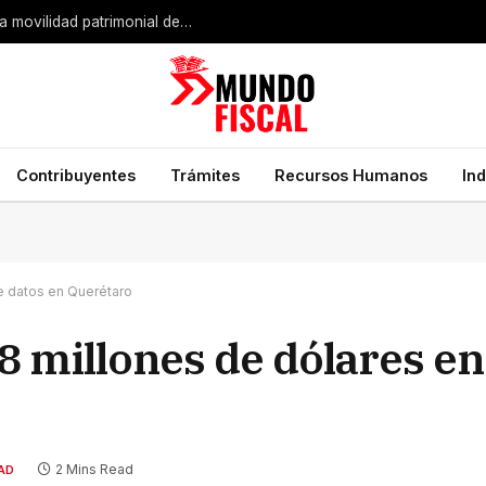
Expansión industrial de Estados Unidos impulsa la movilidad patrimonial de empresarios mexicanos
Contribuyentes
Trámites
Recursos Humanos
In
de datos en Querétaro
8 millones de dólares en
2 Mins Read
AD