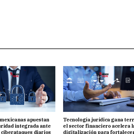
mexicanas apuestan
Tecnología jurídica gana ter
uridad integrada ante
el sector financiero acelera l
l ciberataques diarios
digitalización para fortalecer