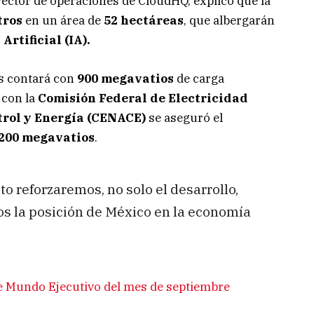
irector de operaciones de CloudHQ, explicó que la
tros
en un área de
52 hectáreas
, que albergarán
Artificial (IA).
us contará con
900 megavatios
de carga
 con la
Comisión Federal de Electricidad
trol y Energía (CENACE)
se aseguró el
200 megavatios
.
o reforzaremos, no solo el desarrollo,
s la posición de México en la economía
e Mundo Ejecutivo del mes de septiembre