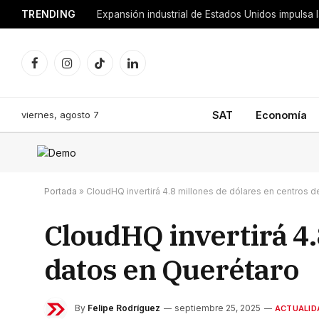
TRENDING
Facebook
Instagram
TikTok
LinkedIn
viernes, agosto 7
SAT
Economía
Portada
»
CloudHQ invertirá 4.8 millones de dólares en centros 
CloudHQ invertirá 4.
datos en Querétaro
By
Felipe Rodríguez
septiembre 25, 2025
ACTUALID