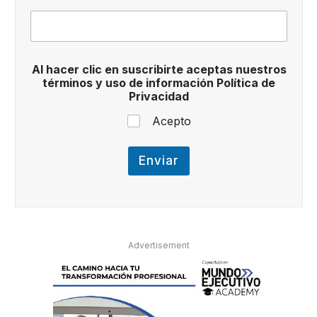
u
e
s
t
r
Al hacer clic en suscribirte aceptas nuestros
o
términos y uso de información Política de
s
Privacidad
a
c
Acepto
e
p
t
Enviar
a
s
Advertisement