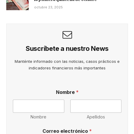
octubre 23, 2025
Suscríbete a nuestro News
Manténte informado con las noticias, casos prácticos e
indicadores financieros más importantes
P
Nombre
*
o
l
í
t
i
Nombre
Apellidos
c
a
Correo electrónico
*
n