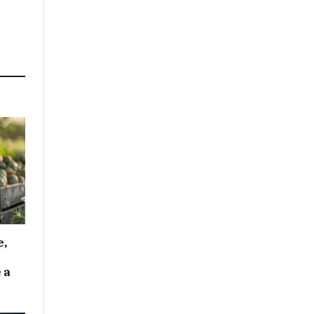
e,
 a