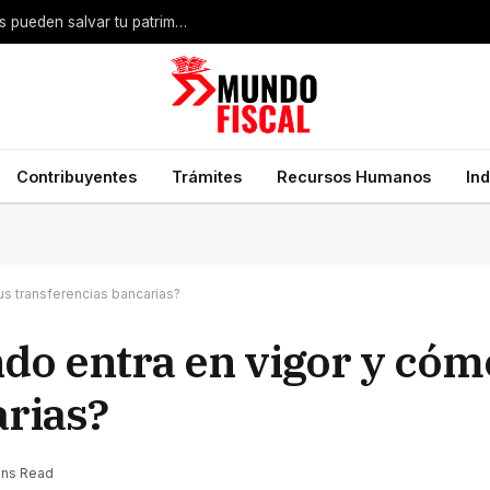
Despojo inmobiliario en México: qué documentos pueden salvar tu patrimonio
Contribuyentes
Trámites
Recursos Humanos
In
us transferencias bancarias?
do entra en vigor y cómo
arias?
ins Read