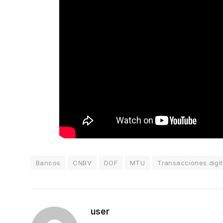
Bancos
CNBV
DOF
MTU
Transacciones digit
user