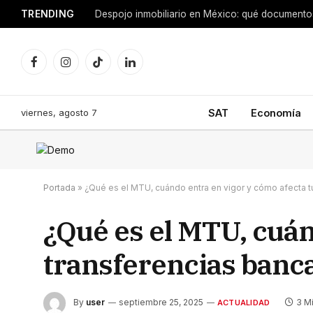
TRENDING
Facebook
Instagram
TikTok
LinkedIn
viernes, agosto 7
SAT
Economía
Portada
»
¿Qué es el MTU, cuándo entra en vigor y cómo afecta t
¿Qué es el MTU, cuán
transferencias banc
By
user
septiembre 25, 2025
3 M
ACTUALIDAD