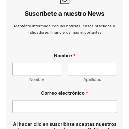
Suscríbete a nuestro News
Manténte informado con las noticias, casos prácticos e
indicadores financieros más importantes
Nombre
*
Nombre
Apellidos
h
Correo electrónico
*
a
c
e
r
y
e
Al hacer clic en suscribirte aceptas nuestros
l