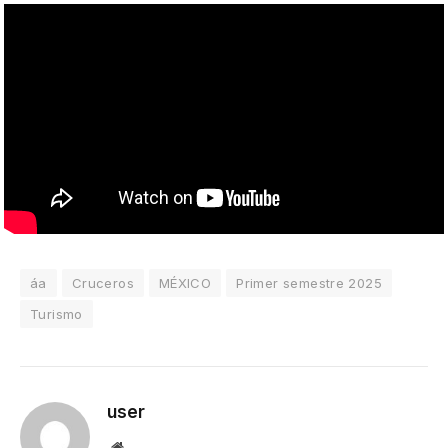
áa
Cruceros
MÉXICO
Primer semestre 2025
Turismo
user
Website