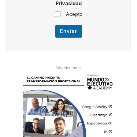
b
Privacidad
i
r
Acepto
t
e
e
Enviar
n
Advertisement