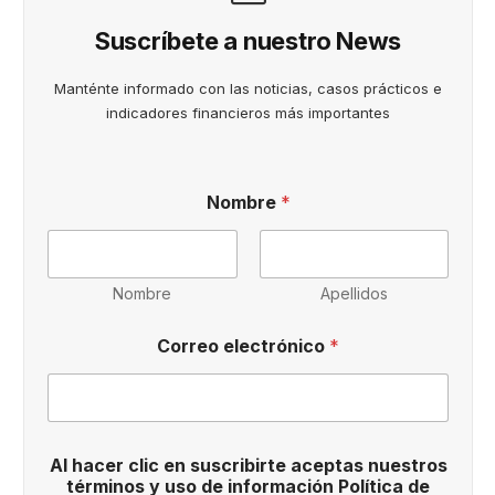
Suscríbete a nuestro News
Manténte informado con las noticias, casos prácticos e
indicadores financieros más importantes
Nombre
*
Nombre
Apellidos
A
Correo electrónico
*
l
s
u
s
c
r
Al hacer clic en suscribirte aceptas nuestros
i
términos y uso de información Política de