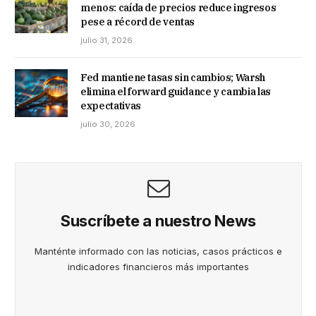
menos: caída de precios reduce ingresos
pese a récord de ventas
julio 31, 2026
Fed mantiene tasas sin cambios; Warsh
elimina el forward guidance y cambia las
expectativas
julio 30, 2026
Suscríbete a nuestro News
Manténte informado con las noticias, casos prácticos e
indicadores financieros más importantes
N