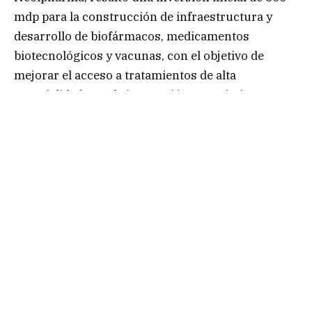
mdp para la construcción de infraestructura y
desarrollo de biofármacos, medicamentos
biotecnológicos y vacunas, con el objetivo de
mejorar el acceso a tratamientos de alta
especialidad para la innovación y crecimiento
económico del país; generará 110 empleos
directos y 310 empleos indirectos.
En cuanto, el presidente ejecutivo del Consejo de
Grupo Neolsym, Diego Antonio Gutiérrez de
Velasco, anunció una inversión inicial de 500 mdp
para la producción nacional de ingredientes
activos farmacéuticos (APIs), permitiendo el
acceso a medicamentos y seguridad sanitaria, y
comercialización para abastecimiento del mercado
nacional y exportación; generará 120 empleos