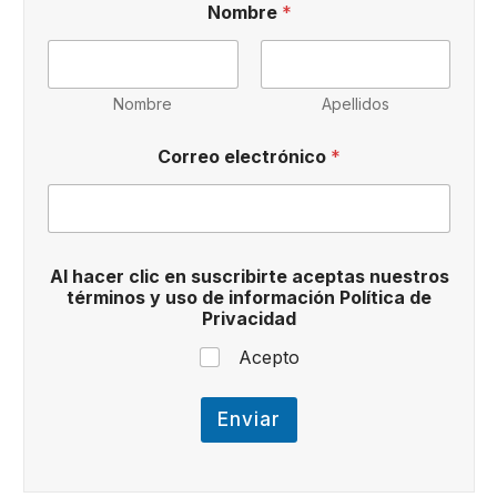
Nombre
*
o
m
b
r
e
Nombre
Apellidos
n
u
Correo electrónico
*
e
s
t
r
o
s
Al hacer clic en suscribirte aceptas nuestros
e
términos y uso de información Política de
n
Privacidad
Acepto
Enviar