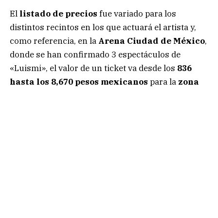
El
listado de precios
fue variado para los
distintos recintos en los que actuará el artista y,
como referencia, en la
Arena Ciudad de México
,
donde se han confirmado 3 espectáculos de
«Luismi», el valor de un ticket va desde los
836
hasta los 8,670 pesos mexicanos
para la
zona
VIP
.
Actualmente, el
salario mínimo en México
vigente es de 207.44 pesos diarios
, es decir,
6,223.3 pesos al mes.
Debido a ello, si una persona que gana el salario
mínimo desea asistir al concierto de
Luis Miguel
en la
Arena CDMX
, comprando las localidades
más cercanas al escenario,
tendría que gastar