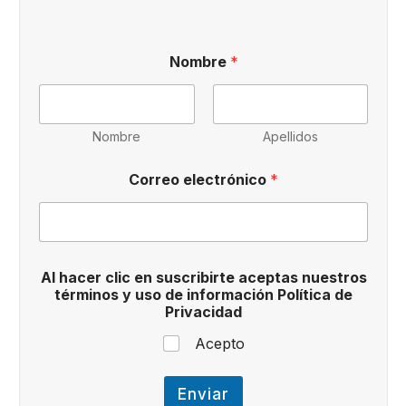
A
Nombre
*
l
d
e
C
o
Nombre
Apellidos
r
r
Correo electrónico
*
e
o
Al hacer clic en suscribirte aceptas nuestros
términos y uso de información Política de
Privacidad
Acepto
Enviar