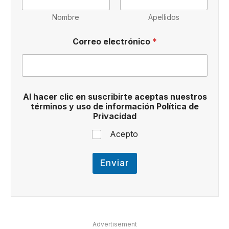
Nombre
Apellidos
s
Correo electrónico
*
u
s
c
r
i
b
Al hacer clic en suscribirte aceptas nuestros
i
términos y uso de información Política de
r
Privacidad
t
e
Acepto
N
o
m
Enviar
b
r
e
P
o
l
Advertisement
í