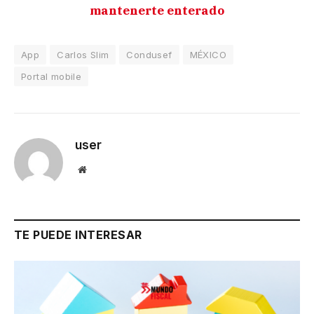
mantenerte enterado
App
Carlos Slim
Condusef
MÉXICO
Portal mobile
user
Website
TE PUEDE INTERESAR