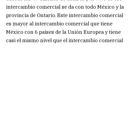
intercambio comercial se da con todo México y la
provincia de Ontario. Este intercambio comercial
es mayor al intercambio comercial que tiene
México con 6 países de la Unión Europea y tiene
casi el mismo nivel que el intercambio comercial
que tiene México con Alemania”, afirma.
Además de ser el presidente del México Business
Club, Guillermo Cruz Rico fundó en 2007 Cruz
Herrera Ltd. y desde 2014 es el director general de
MC Law Firm, la primera firma boutique dedicada
al derecho mexicano y canadiense con sede en
Toronto y Ciudad de México.
Guillermo Cruz Rico
Relación bilateral México-Canadá