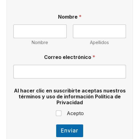
Nombre
*
Nombre
Apellidos
Correo electrónico
*
s
Al hacer clic en suscribirte aceptas nuestros
u
términos y uso de información Política de
s
Privacidad
c
r
Acepto
i
b
i
Enviar
r