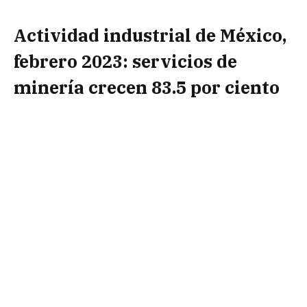
Actividad industrial de México,
febrero 2023: servicios de
minería crecen 83.5 por ciento
La cifras originales revelaron que los avances más
significativos en material de actividad industrial,
se presentaron en los
servicios relacionados
con la minería
, los cuales crecieron 83.5 por
ciento a tasa anual en
febrero de 2023
.
Walmart anuncia la compra de Trafalgar, una
institución de Tecnología Financiera autorizada
El segundo subsector con mejor desempeño fue el