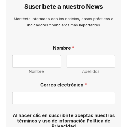
Suscríbete a nuestro News
Manténte informado con las noticias, casos prácticos e
indicadores financieros más importantes
c
Nombre
*
l
i
c
n
u
Nombre
Apellidos
e
s
Correo electrónico
*
t
r
o
s
P
r
Al hacer clic en suscribirte aceptas nuestros
i
términos y uso de información Política de
v
Privacidad