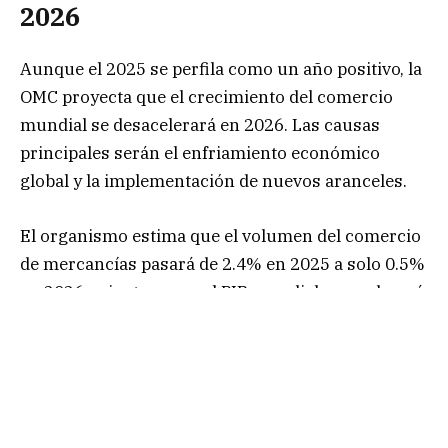
2026
Aunque el 2025 se perfila como un año positivo, la
OMC proyecta que el crecimiento del comercio
mundial se desacelerará en 2026. Las causas
principales serán el enfriamiento económico
global y la implementación de nuevos aranceles.
El organismo estima que el volumen del comercio
de mercancías pasará de 2.4% en 2025 a solo 0.5%
en 2026, mientras que el PIB mundial se moderará
de 2.7% a 2.6%. Por ello, los economistas de OMC
advierten que los efectos de los aranceles se
trasladarán a 2026, limitando la recuperación del
comercio de bienes duraderos.