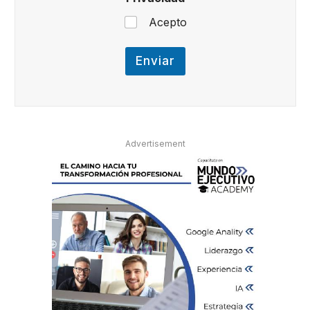
a
c
Acepto
i
d
a
Enviar
d
Advertisement