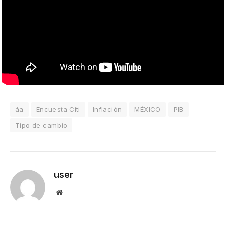
áa
Encuesta Citi
Inflación
MÉXICO
PIB
Tipo de cambio
user
Website