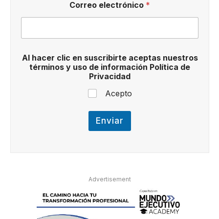
Correo electrónico
*
l
u
s
o
C
o
Al hacer clic en suscribirte aceptas nuestros
r
términos y uso de información Política de
r
Privacidad
e
o
Acepto
Enviar
Advertisement