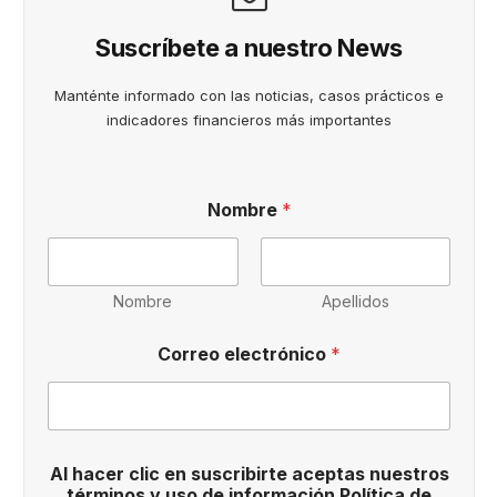
Suscríbete a nuestro News
Manténte informado con las noticias, casos prácticos e
indicadores financieros más importantes
e
Nombre
*
l
e
c
t
r
Nombre
Apellidos
ó
n
Correo electrónico
*
i
c
o
s
u
s
Al hacer clic en suscribirte aceptas nuestros
c
términos y uso de información Política de