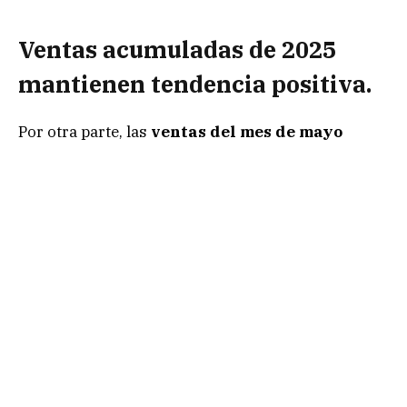
Ventas acumuladas de 2025
mantienen tendencia positiva.
Por otra parte, las
ventas del mes de mayo
ascendieron a 146.7 mil millones de pesos
(mdp)
, mientras que el acumulado durante el
periodo de enero a mayo sumó
640.7 mil
millones de pesos (mdp)
.
Finalmente, durante el periodo
enero – mayo de
2025
, las ventas a Tiendas Iguales acumulan un
crecimiento del
2.9%
, mientras que a Tiendas
Totales el avance es del
5.5%
. Además, este
resultado refleja una recuperación moderada del