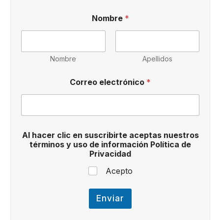
Nombre
*
Nombre
Apellidos
Correo electrónico
*
i
Al hacer clic en suscribirte aceptas nuestros
n
términos y uso de información Política de
f
Privacidad
o
r
Acepto
m
a
c
Enviar
i
ó