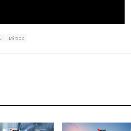
o
MÉXICO