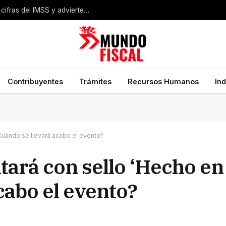
Empleo formal cae en México: CEESP cuestiona cifras del IMSS y advierte mayor precarización
Contribuyentes
Trámites
Recursos Humanos
In
Cuándo se llevará acabo el evento?
tará con sello ‘Hecho en
cabo el evento?