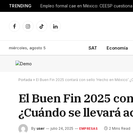
TRENDING
Facebook
Instagram
TikTok
LinkedIn
miércoles, agosto 5
SAT
Economía
Portada
»
El Buen Fin 2025 contará con sello ‘Hecho en México’ ¿
El Buen Fin 2025 con
¿Cuándo se llevará a
By
user
julio 24, 2025
2 Mins Read
EMPRESAS