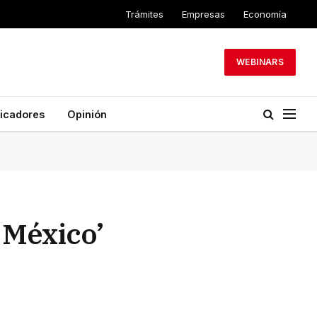
Trámites
Empresas
Economía
WEBINARS
dicadores
Opinión
 México’