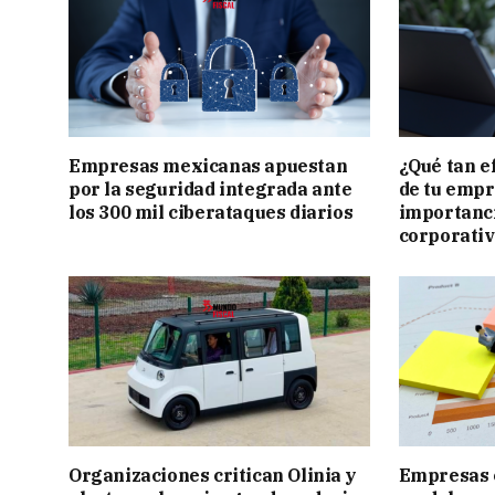
Empresas mexicanas apuestan
¿Qué tan e
por la seguridad integrada ante
de tu empr
los 300 mil ciberataques diarios
importanci
corporati
Organizaciones critican Olinia y
Empresas c