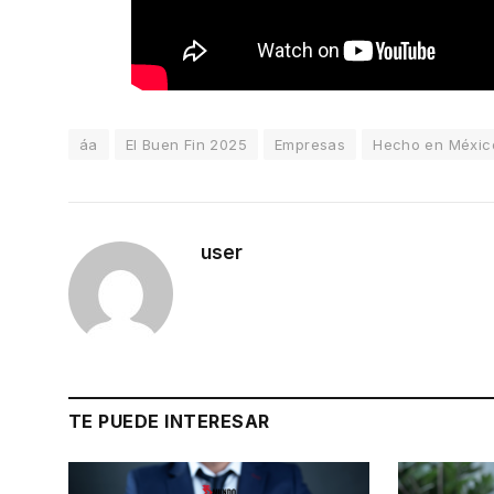
áa
El Buen Fin 2025
Empresas
Hecho en Méxic
user
TE PUEDE INTERESAR