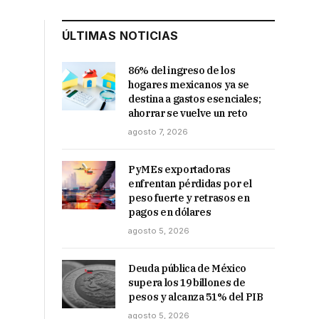
ÚLTIMAS NOTICIAS
86% del ingreso de los
hogares mexicanos ya se
destina a gastos esenciales;
ahorrar se vuelve un reto
agosto 7, 2026
PyMEs exportadoras
enfrentan pérdidas por el
peso fuerte y retrasos en
pagos en dólares
agosto 5, 2026
Deuda pública de México
supera los 19 billones de
pesos y alcanza 51% del PIB
agosto 5, 2026