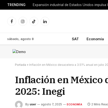
TRENDING
Facebook
Instagram
TikTok
LinkedIn
sábado, agosto 8
SAT
Economía
Portada
»
Inflación en México desacelera a 3.51% anual en julio 20
Inflación en México 
2025: Inegi
By
user
agosto 7, 2025
2 Mins Rea
ECONOMÍA