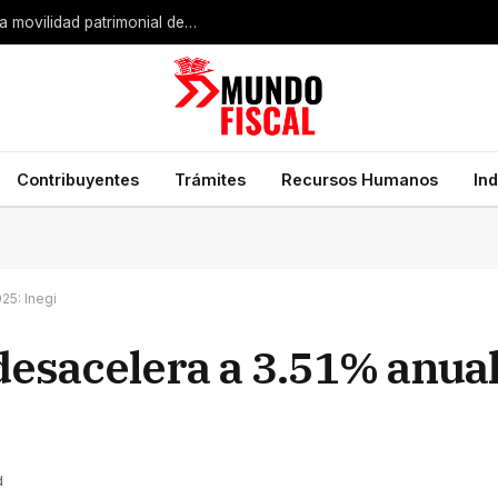
Expansión industrial de Estados Unidos impulsa la movilidad patrimonial de empresarios mexicanos
Contribuyentes
Trámites
Recursos Humanos
In
25: Inegi
desacelera a 3.51% anual 
d