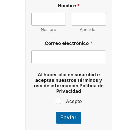
c
Nombre
*
l
i
c
A
l
Nombre
Apellidos
P
o
Correo electrónico
*
l
í
t
i
c
a
Al hacer clic en suscribirte
aceptas nuestros términos y
uso de información Política de
Privacidad
Acepto
Enviar