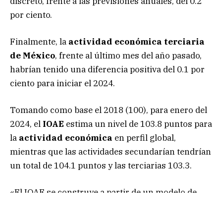
discreto, frente a las previsiones anuales, del 0.2
por ciento.
Finalmente, la
actividad económica terciaria
de México
, frente al último mes del año pasado,
habrían tenido una diferencia positiva del 0.1 por
ciento para iniciar el 2024.
Tomando como base el 2018 (100), para enero del
2024, el
IOAE
estima un nivel de 103.8 puntos para
la
actividad económica
en perfil global,
mientras que las actividades secundarían tendrían
un total de 104.1 puntos y las terciarias 103.3.
«El IOAE se construye a partir de un modelo de
nowcasting
. Este modelo econométrico parte de
los logros previos del
Instituto Nacional de