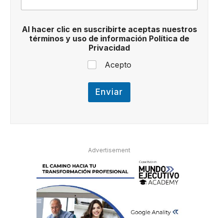
a
c
i
Al hacer clic en suscribirte aceptas nuestros
d
términos y uso de información Política de
a
Privacidad
d
u
Acepto
s
o
Enviar
Advertisement