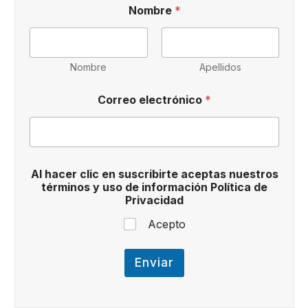
N
Nombre
*
o
m
b
r
e
Nombre
Apellidos
A
l
Correo electrónico
*
P
o
l
í
t
i
Al hacer clic en suscribirte aceptas nuestros
c
términos y uso de información Política de
a
Privacidad
Acepto
Enviar