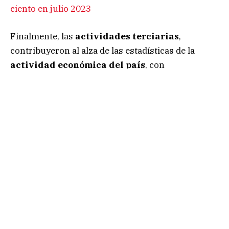
ciento en julio 2023
Finalmente, las
actividades terciarias
,
contribuyeron al alza de las estadísticas de la
actividad económica del país
, con
incrementos del 2.8 por ciento anual y del 0.3 por
ciento mensual.
Esta información llega después de confirmarse
que el
Producto Interno Bruto (PIB) de México
creció 0.8 por ciento trimestral y 3.6 por ciento
anual durante el segundo trimestre del 2023.
Síguenos en Google Noticias para mantenerte
enterado