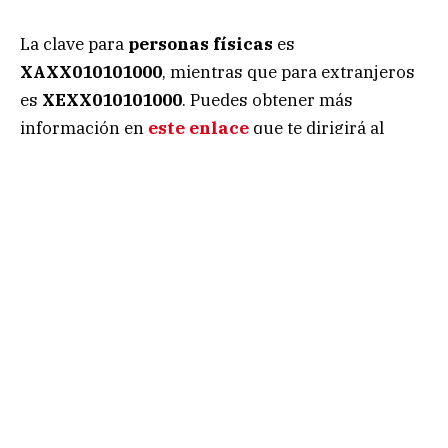
La clave para
personas físicas
es
XAXX010101000
, mientras que para extranjeros
es
XEXX010101000
. Puedes obtener más
información en
este enlace
que te dirigirá al
portal web ofician del
SAT
.
Síguenos en Google Noticias para mantenerte
enterado
Impuestos 2023
MÉXICO
Portal mobile
RFC
SAT
user