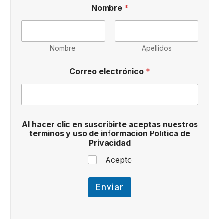
n
Nombre
*
u
e
s
t
r
Nombre
Apellidos
o
s
Correo electrónico
*
h
a
c
e
r
s
Al hacer clic en suscribirte aceptas nuestros
u
términos y uso de información Política de
s
Privacidad
c
r
Acepto
i
b
i
Enviar
r
t
e