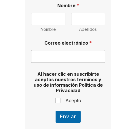
Nombre
*
Nombre
Apellidos
u
Correo electrónico
*
s
o
i
n
f
o
Al hacer clic en suscribirte
r
aceptas nuestros términos y
m
uso de información Política de
a
Privacidad
c
i
Acepto
ó
n
*
Enviar