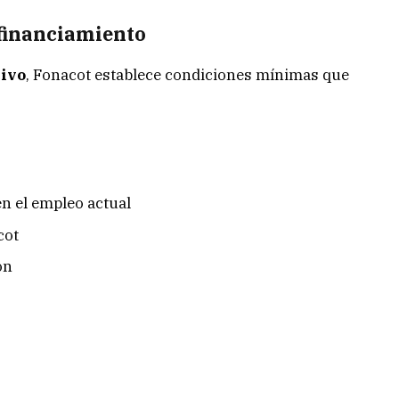
 financiamiento
tivo
, Fonacot establece condiciones mínimas que
n el empleo actual
cot
ón