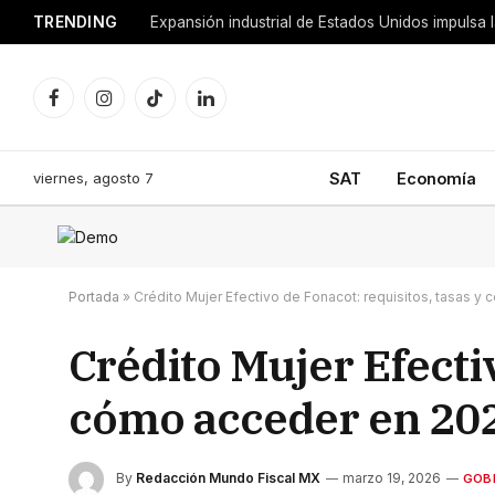
TRENDING
Facebook
Instagram
TikTok
LinkedIn
viernes, agosto 7
SAT
Economía
Portada
»
Crédito Mujer Efectivo de Fonacot: requisitos, tasas 
Crédito Mujer Efectiv
cómo acceder en 20
By
Redacción Mundo Fiscal MX
marzo 19, 2026
GOB