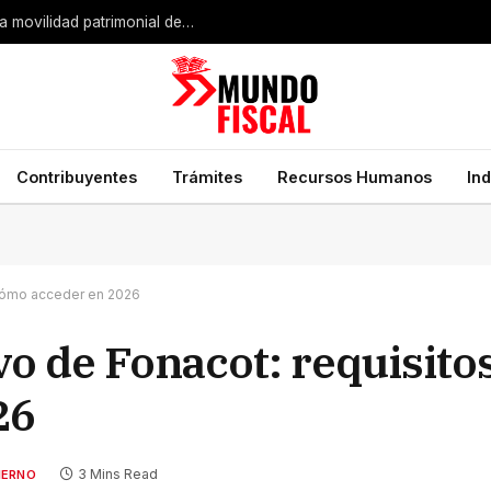
Expansión industrial de Estados Unidos impulsa la movilidad patrimonial de empresarios mexicanos
Contribuyentes
Trámites
Recursos Humanos
In
y cómo acceder en 2026
o de Fonacot: requisitos
26
3 Mins Read
IERNO