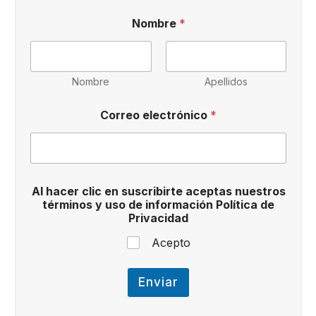
Nombre
*
Nombre
Apellidos
h
Correo electrónico
*
a
c
e
r
d
e
Al hacer clic en suscribirte aceptas nuestros
C
términos y uso de información Política de
o
Privacidad
r
r
Acepto
e
o
Enviar