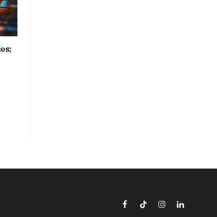
os;
Facebook
TikTok
Instagram
LinkedIn