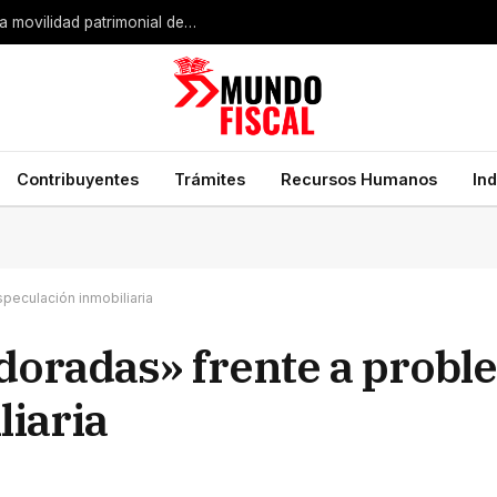
Expansión industrial de Estados Unidos impulsa la movilidad patrimonial de empresarios mexicanos
Contribuyentes
Trámites
Recursos Humanos
In
peculación inmobiliaria
 doradas» frente a probl
liaria