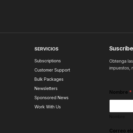
Suscríbe
SERVICIOS
Subscriptions
Obtenga las 
impuestos, 
Customer Support
Bulk Packages
Newsletters
Nombre
*
Sponsored News
Work With Us
Nombre
h
Correo el
a