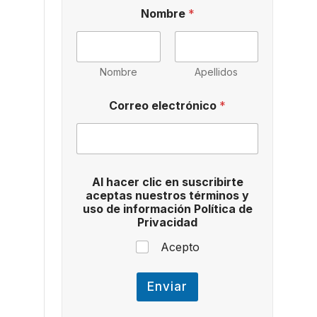
Nombre
*
Nombre
Apellidos
Correo electrónico
*
c
Al hacer clic en suscribirte
l
aceptas nuestros términos y
i
uso de información Política de
c
Privacidad
c
l
Acepto
i
c
*
Enviar