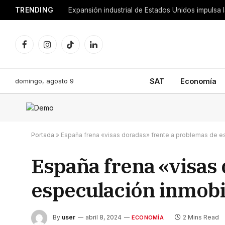
TRENDING
Facebook
Instagram
TikTok
LinkedIn
domingo, agosto 9
SAT
Economía
Portada
»
España frena «visas doradas» frente a problemas de es
España frena «visas
especulación inmobi
By
user
abril 8, 2024
2 Mins Read
ECONOMÍA