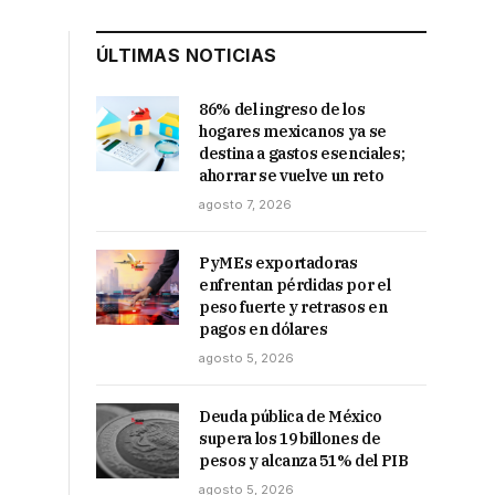
ÚLTIMAS NOTICIAS
86% del ingreso de los
hogares mexicanos ya se
destina a gastos esenciales;
ahorrar se vuelve un reto
agosto 7, 2026
PyMEs exportadoras
enfrentan pérdidas por el
peso fuerte y retrasos en
pagos en dólares
agosto 5, 2026
Deuda pública de México
supera los 19 billones de
pesos y alcanza 51% del PIB
agosto 5, 2026