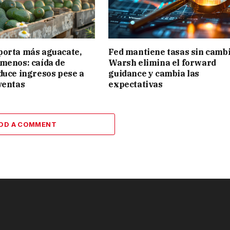
porta más aguacate,
Fed mantiene tasas sin cambi
menos: caída de
Warsh elimina el forward
duce ingresos pese a
guidance y cambia las
ventas
expectativas
DD A COMMENT