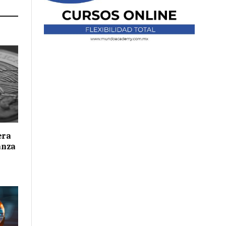
era
anza