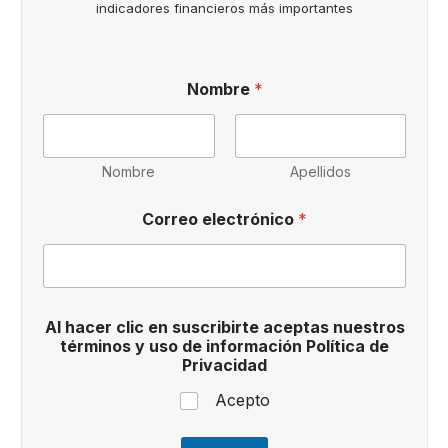
indicadores financieros más importantes
Nombre
*
Nombre
Apellidos
t
Correo electrónico
*
é
r
m
i
n
o
Al hacer clic en suscribirte aceptas nuestros
s
términos y uso de información Política de
a
Privacidad
c
e
Acepto
p
t