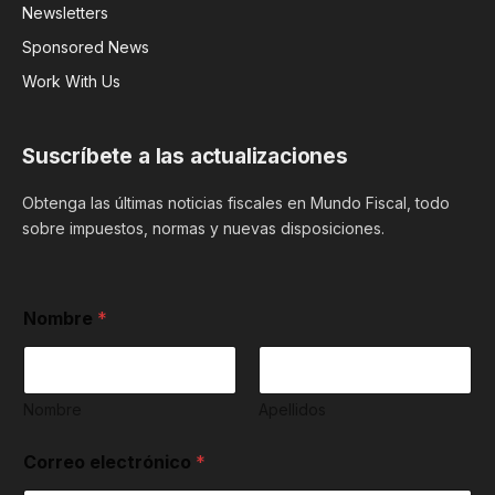
Newsletters
Sponsored News
Work With Us
Suscríbete a las actualizaciones
Obtenga las últimas noticias fiscales en Mundo Fiscal, todo
sobre impuestos, normas y nuevas disposiciones.
h
Nombre
*
a
c
e
r
A
Nombre
Apellidos
l
h
Correo electrónico
*
a
c