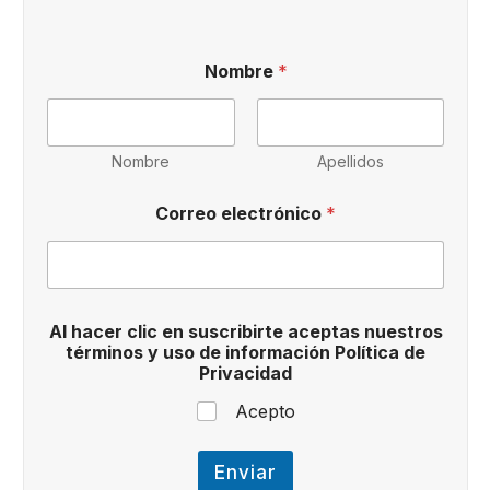
Nombre
*
Nombre
Apellidos
d
Correo electrónico
*
e
c
l
i
c
N
Al hacer clic en suscribirte aceptas nuestros
o
términos y uso de información Política de
m
Privacidad
b
r
Acepto
e
Enviar