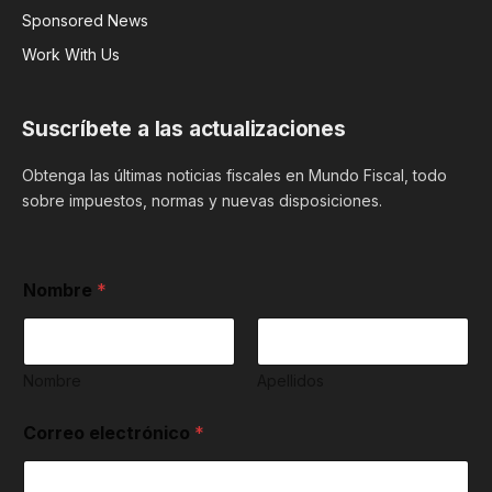
Sponsored News
Work With Us
Suscríbete a las actualizaciones
Obtenga las últimas noticias fiscales en Mundo Fiscal, todo
sobre impuestos, normas y nuevas disposiciones.
Nombre
*
Nombre
Apellidos
t
Correo electrónico
*
é
r
m