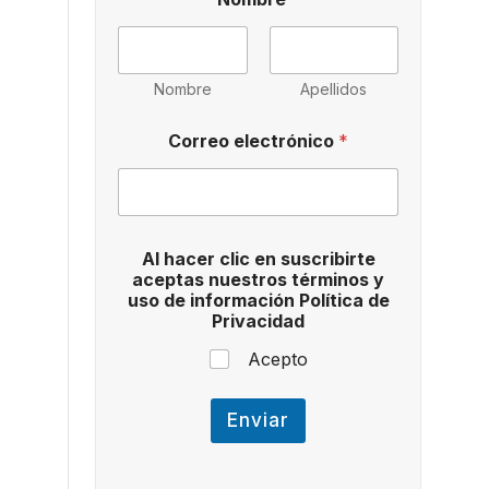
Nombre
Apellidos
Correo electrónico
*
d
Al hacer clic en suscribirte
e
aceptas nuestros términos y
u
uso de información Política de
s
Privacidad
o
a
Acepto
c
e
p
Enviar
t
a
s