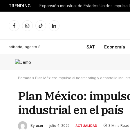
TRENDING
Facebook
Instagram
TikTok
LinkedIn
sábado, agosto 8
SAT
Economía
Portada
»
Plan México: impulso al nearshoring y desarrollo industri
Plan México: impulso
industrial en el país
By
user
julio 4, 2025
3 Mins Read
ACTUALIDAD