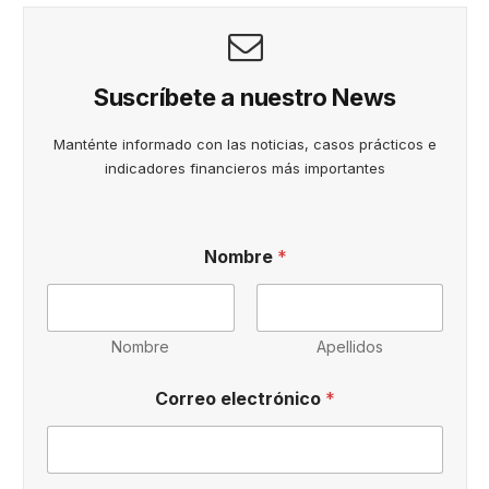
Suscríbete a nuestro News
Manténte informado con las noticias, casos prácticos e
indicadores financieros más importantes
Nombre
*
Nombre
Apellidos
s
Correo electrónico
*
u
s
c
r
i