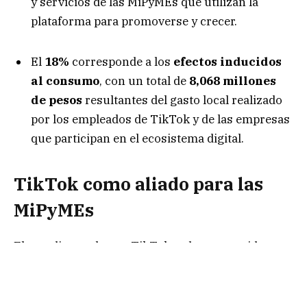
y servicios de las MiPyMEs que utilizan la
plataforma para promoverse y crecer.
El
18%
corresponde a los
efectos inducidos
al consumo
, con un total de
8,068 millones
de pesos
resultantes del gasto local realizado
por los empleados de TikTok y de las empresas
que participan en el ecosistema digital.
TikTok como aliado para las
MiPyMEs
El estudio revela que TikTok se ha convertido en
una herramienta clave para las
Micro, Pequeñas
y Medianas Empresas (MiPyMEs)
en México.