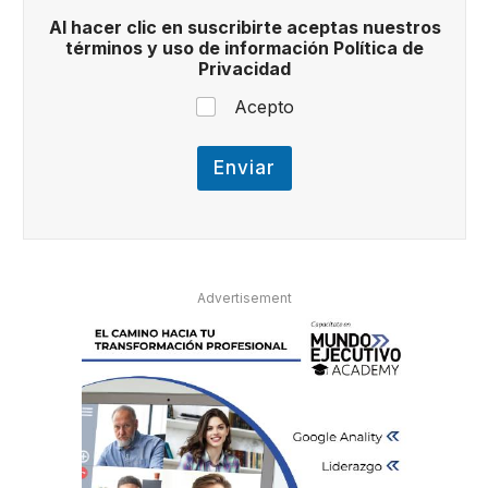
b
Al hacer clic en suscribirte aceptas nuestros
i
términos y uso de información Política de
r
Privacidad
t
e
Acepto
t
é
r
Enviar
m
i
n
o
s
N
Advertisement
o
m
b
r
e