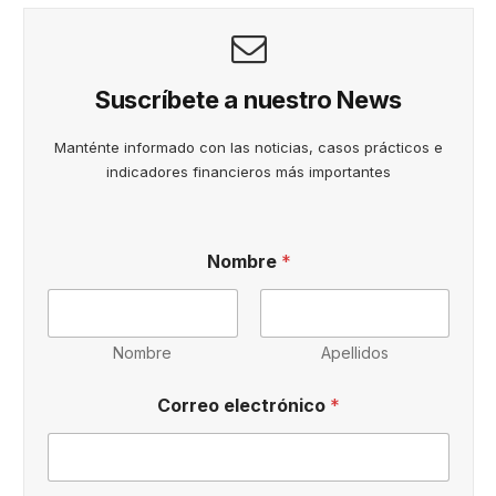
Suscríbete a nuestro News
Manténte informado con las noticias, casos prácticos e
indicadores financieros más importantes
Nombre
*
Nombre
Apellidos
A
Correo electrónico
*
l
t
é
r
m