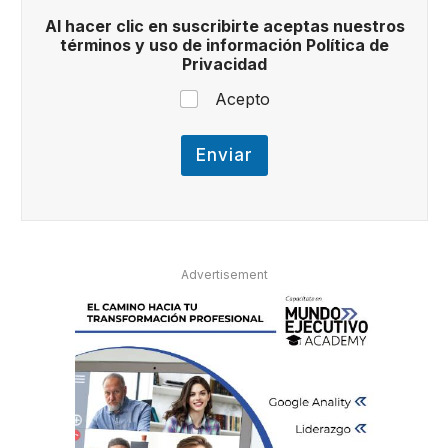
i
Al hacer clic en suscribirte aceptas nuestros
n
términos y uso de información Política de
o
Privacidad
s
n
Acepto
u
e
s
Enviar
t
r
o
s
Advertisement