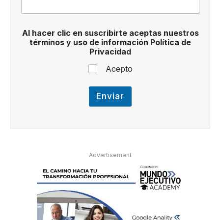
p
t
a
s
Al hacer clic en suscribirte aceptas nuestros
e
términos y uso de información Política de
n
Privacidad
Acepto
Enviar
Advertisement