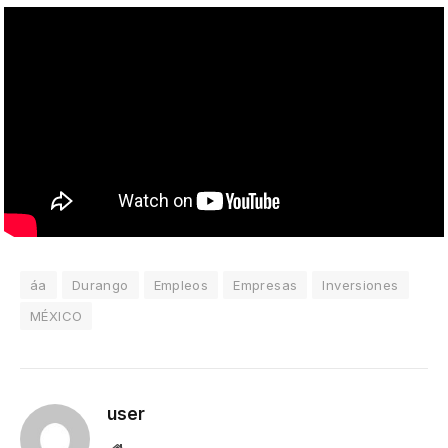
áa
Durango
Empleos
Empresas
Inversiones
MÉXICO
user