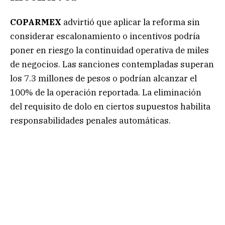
COPARMEX
advirtió que aplicar la reforma sin
considerar escalonamiento o incentivos podría
poner en riesgo la continuidad operativa de miles
de negocios. Las sanciones contempladas superan
los 7.3 millones de pesos o podrían alcanzar el
100% de la operación reportada. La eliminación
del requisito de dolo en ciertos supuestos habilita
responsabilidades penales automáticas.
Cortes de Estados Unidos avalan uso legítimo en
Inteligencia Artificial
La confederación propuso un modelo normativo
proporcional y escalonado. También solicitó a los
legisladores tomar en cuenta evidencia, diálogo y