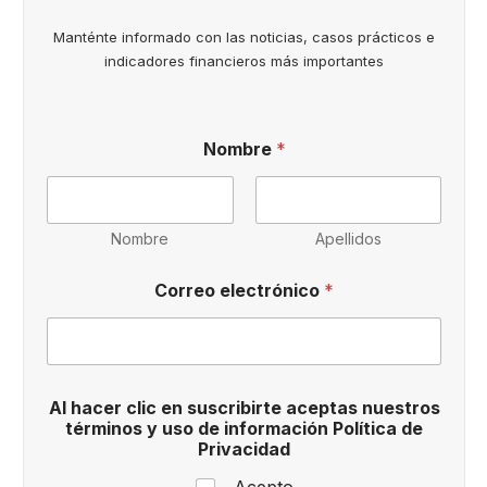
Manténte informado con las noticias, casos prácticos e
indicadores financieros más importantes
Nombre
*
Nombre
Apellidos
P
Correo electrónico
*
r
i
v
a
c
i
Al hacer clic en suscribirte aceptas nuestros
d
términos y uso de información Política de
a
Privacidad
d
y