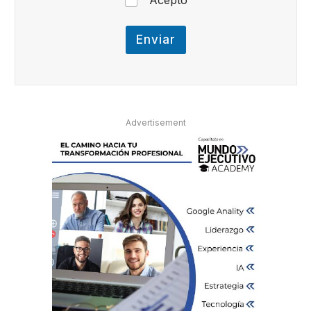
Acepto
d
e
Enviar
Advertisement