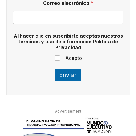
Correo electrónico
*
l
e
c
t
r
ó
Al hacer clic en suscribirte aceptas nuestros
n
términos y uso de información Política de
i
Privacidad
c
o
Acepto
e
l
e
Enviar
c
t
r
ó
n
i
Advertisement
c
o
*