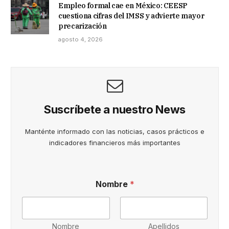
Empleo formal cae en México: CEESP
cuestiona cifras del IMSS y advierte mayor
precarización
agosto 4, 2026
Suscríbete a nuestro News
Manténte informado con las noticias, casos prácticos e
indicadores financieros más importantes
h
Nombre
*
a
c
e
r
u
Nombre
Apellidos