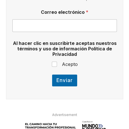
s
o
Correo electrónico
*
c
l
i
c
Al hacer clic en suscribirte aceptas nuestros
términos y uso de información Política de
Privacidad
Acepto
Enviar
Advertisement