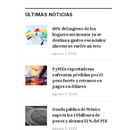
ÚLTIMAS NOTICIAS
86% del ingreso de los
hogares mexicanos ya se
destina a gastos esenciales;
ahorrar se vuelve un reto
agosto 7, 2026
PyMEs exportadoras
enfrentan pérdidas por el
peso fuerte y retrasos en
pagos en dólares
agosto 5, 2026
Deuda pública de México
supera los 19 billones de
pesos y alcanza 51% del PIB
agosto 5, 2026