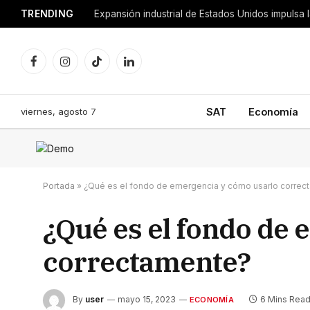
TRENDING
Facebook
Instagram
TikTok
LinkedIn
viernes, agosto 7
SAT
Economía
Portada
»
¿Qué es el fondo de emergencia y cómo usarlo correc
¿Qué es el fondo de
correctamente?
By
user
mayo 15, 2023
6 Mins Rea
ECONOMÍA