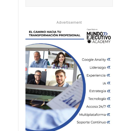
o
Advertisement