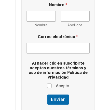
e
Nombre
*
l
e
c
t
r
Nombre
Apellidos
ó
n
Correo electrónico
*
i
c
o
i
n
f
Al hacer clic en suscribirte
o
aceptas nuestros términos y
r
uso de información Política de
m
Privacidad
a
c
Acepto
i
ó
n
Enviar
u
s