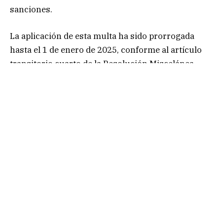
sanciones.
La aplicación de esta multa ha sido prorrogada
hasta el 1 de enero de 2025, conforme al artículo
transitorio cuarto de la Resolución Miscelánea
Fiscal 2024, publicada en el
Diario Oficial de la
Federación
el 29 de diciembre de 2023.
Síguenos en Google Noticias para más noticias